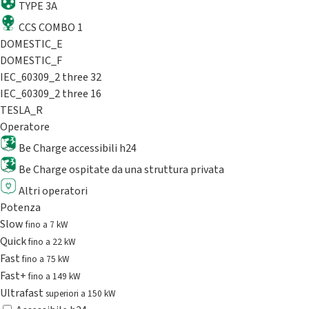
TYPE 3A
CCS COMBO 1
DOMESTIC_E
DOMESTIC_F
IEC_60309_2 three 32
IEC_60309_2 three 16
TESLA_R
Operatore
Be Charge accessibili h24
Be Charge ospitate da una struttura privata
Altri operatori
Potenza
Slow
fino a 7 kW
Quick
fino a 22 kW
Fast
fino a 75 kW
Fast+
fino a 149 kW
Ultrafast
superiori a 150 kW