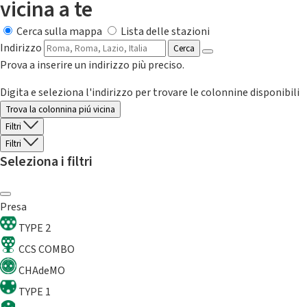
vicina a te
Cerca sulla mappa
Lista delle stazioni
Indirizzo
Cerca
Prova a inserire un indirizzo più preciso.
Digita e seleziona l'indirizzo per trovare le colonnine disponibili
Trova la colonnina piú vicina
Filtri
Filtri
Seleziona i filtri
Presa
TYPE 2
CCS COMBO
CHAdeMO
TYPE 1