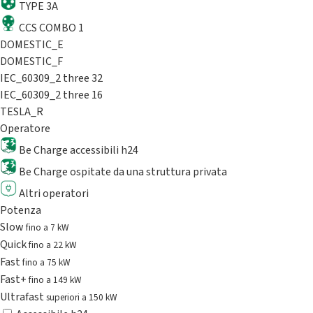
TYPE 3A
CCS COMBO 1
DOMESTIC_E
DOMESTIC_F
IEC_60309_2 three 32
IEC_60309_2 three 16
TESLA_R
Operatore
Be Charge accessibili h24
Be Charge ospitate da una struttura privata
Altri operatori
Potenza
Slow
fino a 7 kW
Quick
fino a 22 kW
Fast
fino a 75 kW
Fast+
fino a 149 kW
Ultrafast
superiori a 150 kW