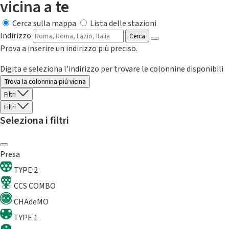
vicina a te
Cerca sulla mappa
Lista delle stazioni
Indirizzo
Cerca
Prova a inserire un indirizzo più preciso.
Digita e seleziona l'indirizzo per trovare le colonnine disponibili
Trova la colonnina piú vicina
Filtri
Filtri
Seleziona i filtri
Presa
TYPE 2
CCS COMBO
CHAdeMO
TYPE 1