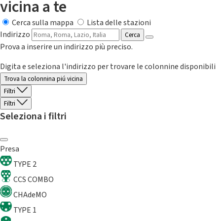
vicina a te
Cerca sulla mappa
Lista delle stazioni
Indirizzo
Cerca
Prova a inserire un indirizzo più preciso.
Digita e seleziona l'indirizzo per trovare le colonnine disponibili
Trova la colonnina piú vicina
Filtri
Filtri
Seleziona i filtri
Presa
TYPE 2
CCS COMBO
CHAdeMO
TYPE 1