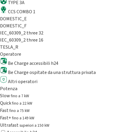
TYPE 3A
CCS COMBO 1
DOMESTIC_E
DOMESTIC_F
IEC_60309_2 three 32
IEC_60309_2 three 16
TESLA_R
Operatore
Be Charge accessibili h24
Be Charge ospitate da una struttura privata
Altri operatori
Potenza
Slow
fino a 7 kW
Quick
fino a 22 kW
Fast
fino a 75 kW
Fast+
fino a 149 kW
Ultrafast
superiori a 150 kW