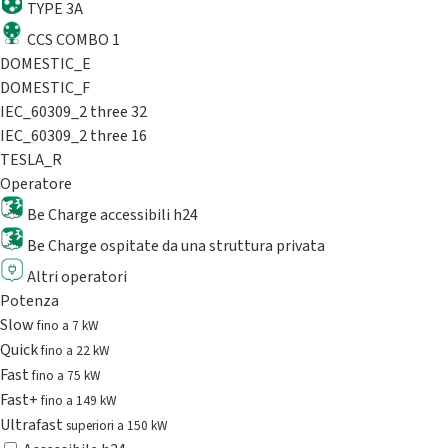
TYPE 3A
CCS COMBO 1
DOMESTIC_E
DOMESTIC_F
IEC_60309_2 three 32
IEC_60309_2 three 16
TESLA_R
Operatore
Be Charge accessibili h24
Be Charge ospitate da una struttura privata
Altri operatori
Potenza
Slow
fino a 7 kW
Quick
fino a 22 kW
Fast
fino a 75 kW
Fast+
fino a 149 kW
Ultrafast
superiori a 150 kW