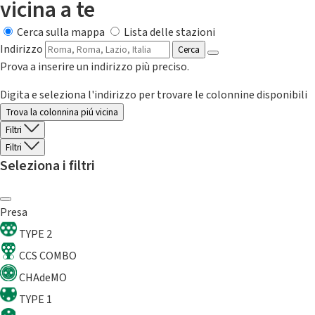
vicina a te
Cerca sulla mappa
Lista delle stazioni
Indirizzo
Cerca
Prova a inserire un indirizzo più preciso.
Digita e seleziona l'indirizzo per trovare le colonnine disponibili
Trova la colonnina piú vicina
Filtri
Filtri
Seleziona i filtri
Presa
TYPE 2
CCS COMBO
CHAdeMO
TYPE 1