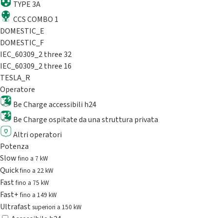
TYPE 3A
CCS COMBO 1
DOMESTIC_E
DOMESTIC_F
IEC_60309_2 three 32
IEC_60309_2 three 16
TESLA_R
Operatore
Be Charge accessibili h24
Be Charge ospitate da una struttura privata
Altri operatori
Potenza
Slow
fino a 7 kW
Quick
fino a 22 kW
Fast
fino a 75 kW
Fast+
fino a 149 kW
Ultrafast
superiori a 150 kW