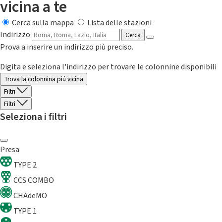
vicina a te
Cerca sulla mappa
Lista delle stazioni
Indirizzo
Cerca
Prova a inserire un indirizzo più preciso.
Digita e seleziona l'indirizzo per trovare le colonnine disponibili
Trova la colonnina piú vicina
Filtri
Filtri
Seleziona i filtri
Presa
TYPE 2
CCS COMBO
CHAdeMO
TYPE 1