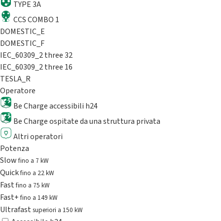
TYPE 3A
CCS COMBO 1
DOMESTIC_E
DOMESTIC_F
IEC_60309_2 three 32
IEC_60309_2 three 16
TESLA_R
Operatore
Be Charge accessibili h24
Be Charge ospitate da una struttura privata
Altri operatori
Potenza
Slow
fino a 7 kW
Quick
fino a 22 kW
Fast
fino a 75 kW
Fast+
fino a 149 kW
Ultrafast
superiori a 150 kW