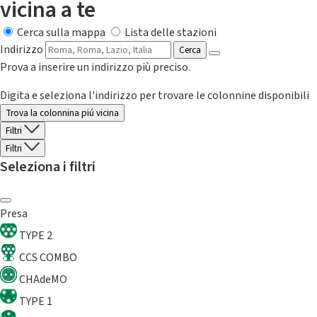
vicina a te
Cerca sulla mappa
Lista delle stazioni
Indirizzo
Cerca
Prova a inserire un indirizzo più preciso.
Digita e seleziona l'indirizzo per trovare le colonnine disponibili
Trova la colonnina piú vicina
Filtri
Filtri
Seleziona i filtri
Presa
TYPE 2
CCS COMBO
CHAdeMO
TYPE 1