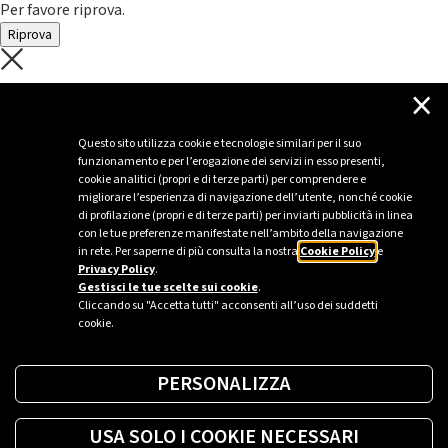
Per favore riprova.
Riprova
C'è un problema con il recupero dei
×
dati.
Questo sito utilizza cookie e tecnologie similari per il suo
funzionamento e per l’erogazione dei servizi in esso presenti,
Per favore riprova piú tardi
cookie analitici (propri e di terze parti) per comprendere e
migliorare l’esperienza di navigazione dell’utente, nonché cookie
Chiudi
di profilazione (propri e di terze parti) per inviarti pubblicità in linea
con le tue preferenze manifestate nell’ambito della navigazione
in rete. Per saperne di più consulta la nostra
Cookie Policy
e
Privacy Policy
.
Sei un’azienda o una PA?
Gestisci le tue scelte sui cookie
.
Cliccando su "Accetta tutti" acconsenti all’uso dei suddetti
cookie.
Trova la soluzione più giusta per te.
PERSONALIZZA
Richiedi una colonnina
USA SOLO I COOKIE NECESSARI