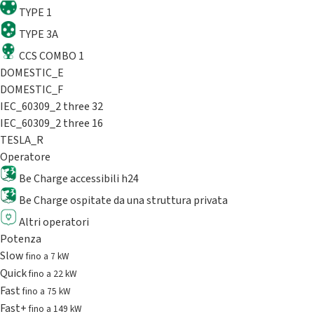
TYPE 1
TYPE 3A
CCS COMBO 1
DOMESTIC_E
DOMESTIC_F
IEC_60309_2 three 32
IEC_60309_2 three 16
TESLA_R
Operatore
Be Charge accessibili h24
Be Charge ospitate da una struttura privata
Altri operatori
Potenza
Slow
fino a 7 kW
Quick
fino a 22 kW
Fast
fino a 75 kW
Fast+
fino a 149 kW