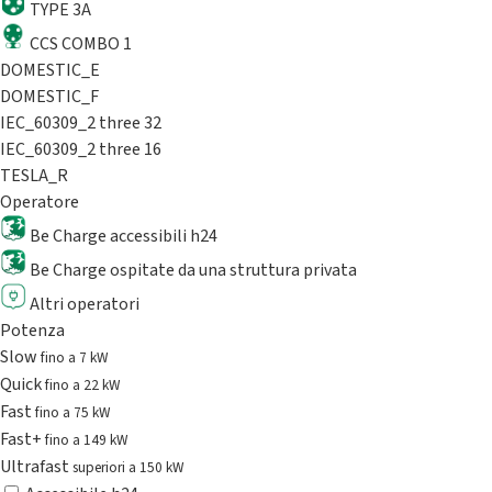
TYPE 3A
CCS COMBO 1
DOMESTIC_E
DOMESTIC_F
IEC_60309_2 three 32
IEC_60309_2 three 16
TESLA_R
Operatore
Be Charge accessibili h24
Be Charge ospitate da una struttura privata
Altri operatori
Potenza
Slow
fino a 7 kW
Quick
fino a 22 kW
Fast
fino a 75 kW
Fast+
fino a 149 kW
Ultrafast
superiori a 150 kW