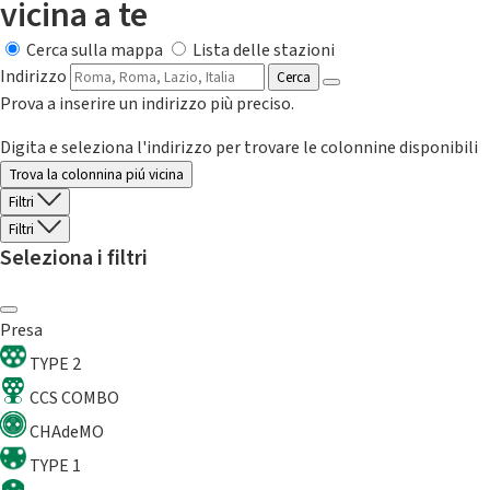
vicina a te
Cerca sulla mappa
Lista delle stazioni
Indirizzo
Cerca
Prova a inserire un indirizzo più preciso.
Digita e seleziona l'indirizzo per trovare le colonnine disponibili
Trova la colonnina piú vicina
Filtri
Filtri
Seleziona i filtri
Presa
TYPE 2
CCS COMBO
CHAdeMO
TYPE 1