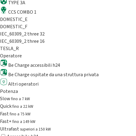
TYPE 3A
CCS COMBO 1
DOMESTIC_E
DOMESTIC_F
IEC_60309_2 three 32
IEC_60309_2 three 16
TESLA_R
Operatore
Be Charge accessibili h24
Be Charge ospitate da una struttura privata
Altri operatori
Potenza
Slow
fino a 7 kW
Quick
fino a 22 kW
Fast
fino a 75 kW
Fast+
fino a 149 kW
Ultrafast
superiori a 150 kW