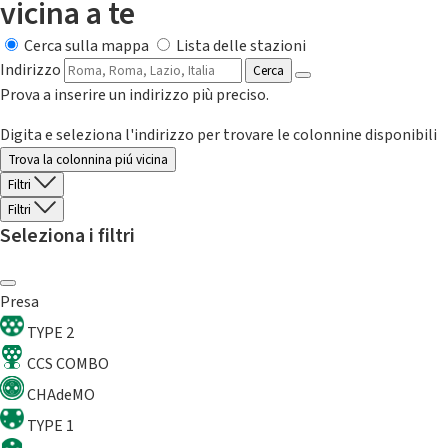
vicina a te
Cerca sulla mappa
Lista delle stazioni
Indirizzo
Cerca
Prova a inserire un indirizzo più preciso.
Digita e seleziona l'indirizzo per trovare le colonnine disponibili
Trova la colonnina piú vicina
Filtri
Filtri
Seleziona i filtri
Presa
TYPE 2
CCS COMBO
CHAdeMO
TYPE 1