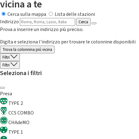
vicina a te
Cerca sulla mappa
Lista delle stazioni
Indirizzo
Cerca
Prova a inserire un indirizzo più preciso.
Digita e seleziona l'indirizzo per trovare le colonnine disponibili
Trova la colonnina piú vicina
Filtri
Filtri
Seleziona i filtri
Presa
TYPE 2
CCS COMBO
CHAdeMO
TYPE 1