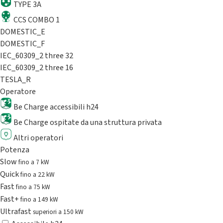
TYPE 3A
CCS COMBO 1
DOMESTIC_E
DOMESTIC_F
IEC_60309_2 three 32
IEC_60309_2 three 16
TESLA_R
Operatore
Be Charge accessibili h24
Be Charge ospitate da una struttura privata
Altri operatori
Potenza
Slow
fino a 7 kW
Quick
fino a 22 kW
Fast
fino a 75 kW
Fast+
fino a 149 kW
Ultrafast
superiori a 150 kW