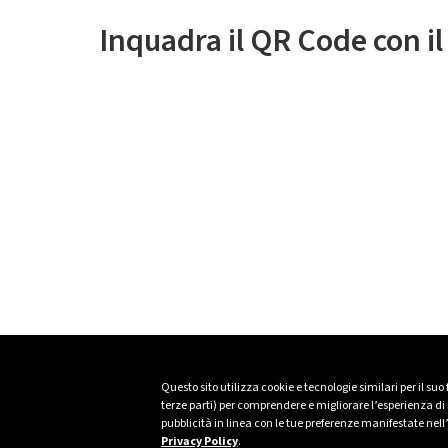
Inquadra il QR Code con i
Questo sito utilizza cookie e tecnologie similari per il suo
terze parti) per comprendere e migliorare l’esperienza di n
pubblicità in linea con le tue preferenze manifestate nell
Privacy Policy
.