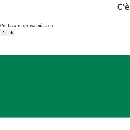
C'è
Per favore riprova piú tardi
Chiudi