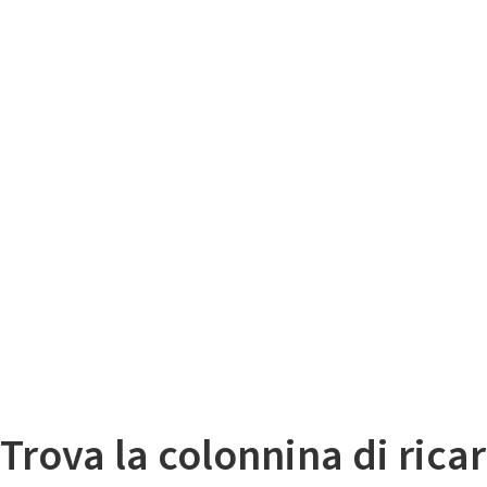
Il
Mappa colonnine di ricarica auto elettriche
Trova la colonnina di ricar