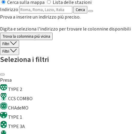
Cerca sulla mappa
Lista delle stazioni
Indirizzo
Cerca
Prova a inserire un indirizzo più preciso.
Digita e seleziona l'indirizzo per trovare le colonnine disponibili
Trova la colonnina piú vicina
Filtri
Filtri
Seleziona i filtri
Presa
TYPE 2
CCS COMBO
CHAdeMO
TYPE 1
TYPE 3A