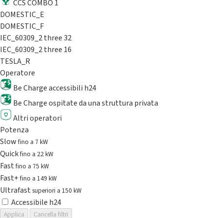
CCS COMBO 1
DOMESTIC_E
DOMESTIC_F
IEC_60309_2 three 32
IEC_60309_2 three 16
TESLA_R
Operatore
Be Charge accessibili h24
Be Charge ospitate da una struttura privata
Altri operatori
Potenza
Slow
fino a 7 kW
Quick
fino a 22 kW
Fast
fino a 75 kW
Fast+
fino a 149 kW
Ultrafast
superiori a 150 kW
Accessibile h24
Applica
Cancella filtri