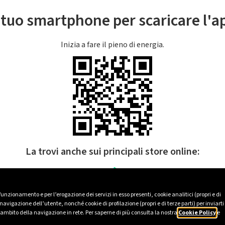
l tuo smartphone per scaricare l'
Inizia a fare il pieno di energia.
La trovi anche sui principali store online:
 funzionamento e per l’erogazione dei servizi in esso presenti, cookie analitici (propri e di
avigazione dell’utente, nonché cookie di profilazione (propri e di terze parti) per inviarti
’ambito della navigazione in rete. Per saperne di più consulta la nostra
Cookie Policy
e