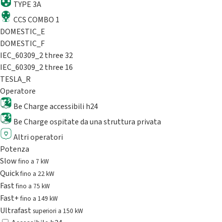
TYPE 3A
CCS COMBO 1
DOMESTIC_E
DOMESTIC_F
IEC_60309_2 three 32
IEC_60309_2 three 16
TESLA_R
Operatore
Be Charge accessibili h24
Be Charge ospitate da una struttura privata
Altri operatori
Potenza
Slow
fino a 7 kW
Quick
fino a 22 kW
Fast
fino a 75 kW
Fast+
fino a 149 kW
Ultrafast
superiori a 150 kW