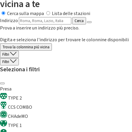
vicina a te
Cerca sulla mappa
Lista delle stazioni
Indirizzo
Cerca
Prova a inserire un indirizzo più preciso.
Digita e seleziona l'indirizzo per trovare le colonnine disponibili
Trova la colonnina piú vicina
Filtri
Filtri
Seleziona i filtri
Presa
TYPE 2
CCS COMBO
CHAdeMO
TYPE 1