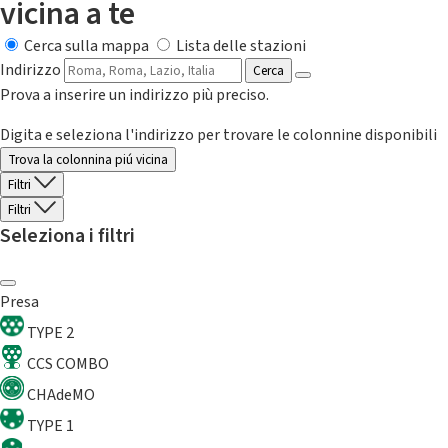
vicina a te
Cerca sulla mappa
Lista delle stazioni
Indirizzo
Cerca
Prova a inserire un indirizzo più preciso.
Digita e seleziona l'indirizzo per trovare le colonnine disponibili
Trova la colonnina piú vicina
Filtri
Filtri
Seleziona i filtri
Presa
TYPE 2
CCS COMBO
CHAdeMO
TYPE 1