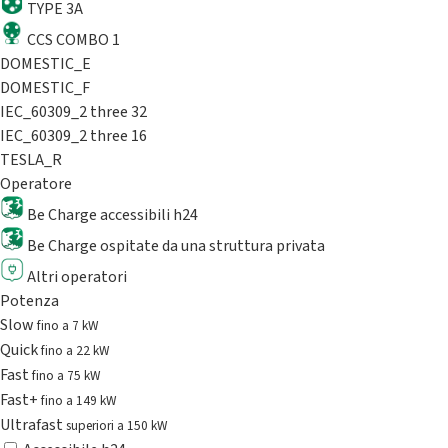
TYPE 3A
CCS COMBO 1
DOMESTIC_E
DOMESTIC_F
IEC_60309_2 three 32
IEC_60309_2 three 16
TESLA_R
Operatore
Be Charge accessibili h24
Be Charge ospitate da una struttura privata
Altri operatori
Potenza
Slow
fino a 7 kW
Quick
fino a 22 kW
Fast
fino a 75 kW
Fast+
fino a 149 kW
Ultrafast
superiori a 150 kW