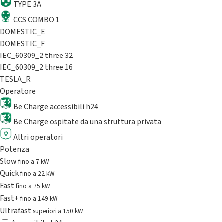
TYPE 3A
CCS COMBO 1
DOMESTIC_E
DOMESTIC_F
IEC_60309_2 three 32
IEC_60309_2 three 16
TESLA_R
Operatore
Be Charge accessibili h24
Be Charge ospitate da una struttura privata
Altri operatori
Potenza
Slow
fino a 7 kW
Quick
fino a 22 kW
Fast
fino a 75 kW
Fast+
fino a 149 kW
Ultrafast
superiori a 150 kW