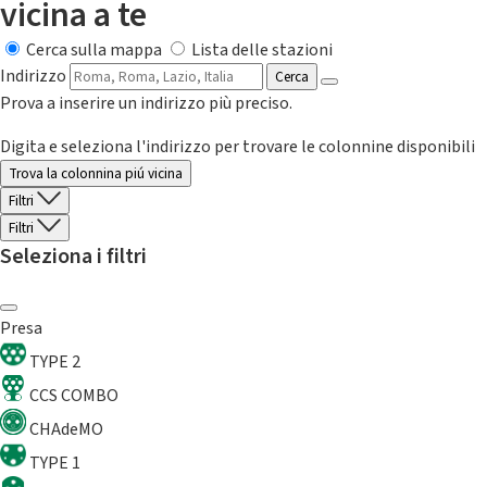
vicina a te
Cerca sulla mappa
Lista delle stazioni
Indirizzo
Cerca
Prova a inserire un indirizzo più preciso.
Digita e seleziona l'indirizzo per trovare le colonnine disponibili
Trova la colonnina piú vicina
Filtri
Filtri
Seleziona i filtri
Presa
TYPE 2
CCS COMBO
CHAdeMO
TYPE 1