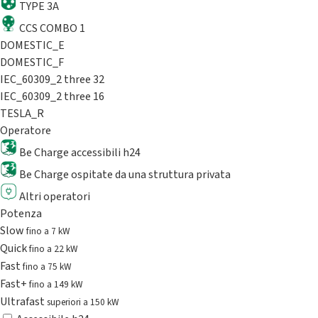
TYPE 3A
CCS COMBO 1
DOMESTIC_E
DOMESTIC_F
IEC_60309_2 three 32
IEC_60309_2 three 16
TESLA_R
Operatore
Be Charge accessibili h24
Be Charge ospitate da una struttura privata
Altri operatori
Potenza
Slow
fino a 7 kW
Quick
fino a 22 kW
Fast
fino a 75 kW
Fast+
fino a 149 kW
Ultrafast
superiori a 150 kW