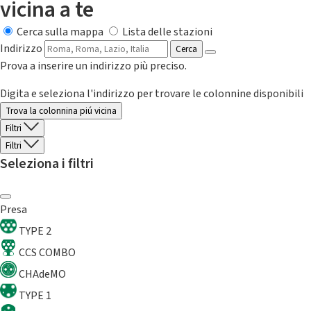
vicina a te
Cerca sulla mappa
Lista delle stazioni
Indirizzo
Cerca
Prova a inserire un indirizzo più preciso.
Digita e seleziona l'indirizzo per trovare le colonnine disponibili
Trova la colonnina piú vicina
Filtri
Filtri
Seleziona i filtri
Presa
TYPE 2
CCS COMBO
CHAdeMO
TYPE 1