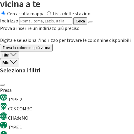
vicina a te
Cerca sulla mappa
Lista delle stazioni
Indirizzo
Cerca
Prova a inserire un indirizzo più preciso.
Digita e seleziona l'indirizzo per trovare le colonnine disponibili
Trova la colonnina piú vicina
Filtri
Filtri
Seleziona i filtri
Presa
TYPE 2
CCS COMBO
CHAdeMO
TYPE 1