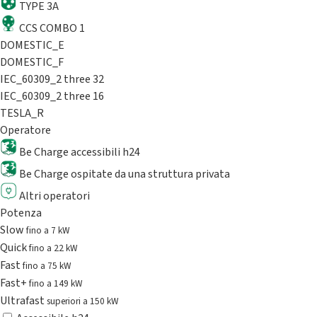
TYPE 3A
CCS COMBO 1
DOMESTIC_E
DOMESTIC_F
IEC_60309_2 three 32
IEC_60309_2 three 16
TESLA_R
Operatore
Be Charge accessibili h24
Be Charge ospitate da una struttura privata
Altri operatori
Potenza
Slow
fino a 7 kW
Quick
fino a 22 kW
Fast
fino a 75 kW
Fast+
fino a 149 kW
Ultrafast
superiori a 150 kW