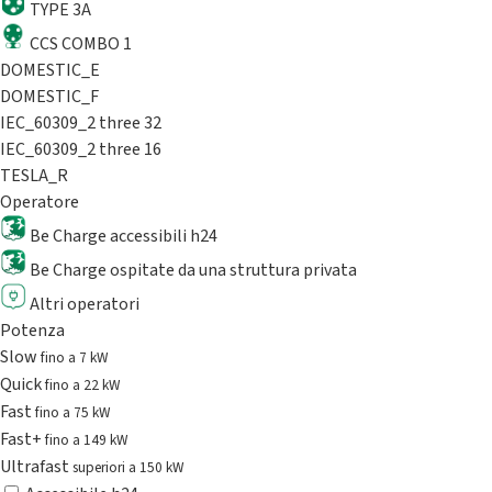
TYPE 3A
CCS COMBO 1
DOMESTIC_E
DOMESTIC_F
IEC_60309_2 three 32
IEC_60309_2 three 16
TESLA_R
Operatore
Be Charge accessibili h24
Be Charge ospitate da una struttura privata
Altri operatori
Potenza
Slow
fino a 7 kW
Quick
fino a 22 kW
Fast
fino a 75 kW
Fast+
fino a 149 kW
Ultrafast
superiori a 150 kW