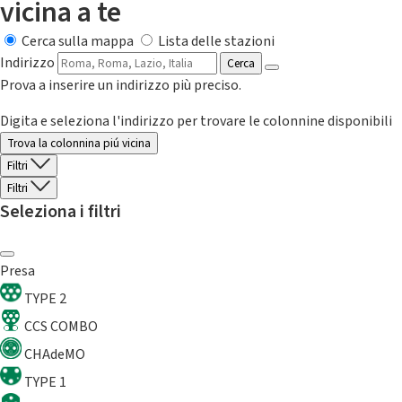
vicina a te
Cerca sulla mappa
Lista delle stazioni
Indirizzo
Cerca
Prova a inserire un indirizzo più preciso.
Digita e seleziona l'indirizzo per trovare le colonnine disponibili
Trova la colonnina piú vicina
Filtri
Filtri
Seleziona i filtri
Presa
TYPE 2
CCS COMBO
CHAdeMO
TYPE 1