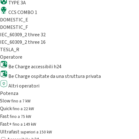
TYPE 3A
CCS COMBO 1
DOMESTIC_E
DOMESTIC_F
IEC_60309_2 three 32
IEC_60309_2 three 16
TESLA_R
Operatore
Be Charge accessibili h24
Be Charge ospitate da una struttura privata
Altri operatori
Potenza
Slow
fino a 7 kW
Quick
fino a 22 kW
Fast
fino a 75 kW
Fast+
fino a 149 kW
Ultrafast
superiori a 150 kW