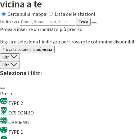
vicina a te
Cerca sulla mappa
Lista delle stazioni
Indirizzo
Cerca
Prova a inserire un indirizzo più preciso.
Digita e seleziona l'indirizzo per trovare le colonnine disponibili
Trova la colonnina piú vicina
Filtri
Filtri
Seleziona i filtri
Presa
TYPE 2
CCS COMBO
CHAdeMO
TYPE 1