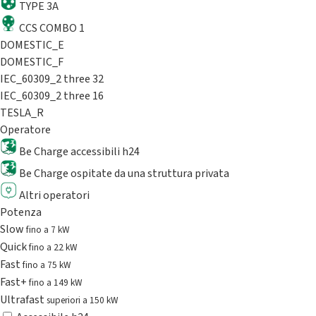
TYPE 3A
CCS COMBO 1
DOMESTIC_E
DOMESTIC_F
IEC_60309_2 three 32
IEC_60309_2 three 16
TESLA_R
Operatore
Be Charge accessibili h24
Be Charge ospitate da una struttura privata
Altri operatori
Potenza
Slow
fino a 7 kW
Quick
fino a 22 kW
Fast
fino a 75 kW
Fast+
fino a 149 kW
Ultrafast
superiori a 150 kW