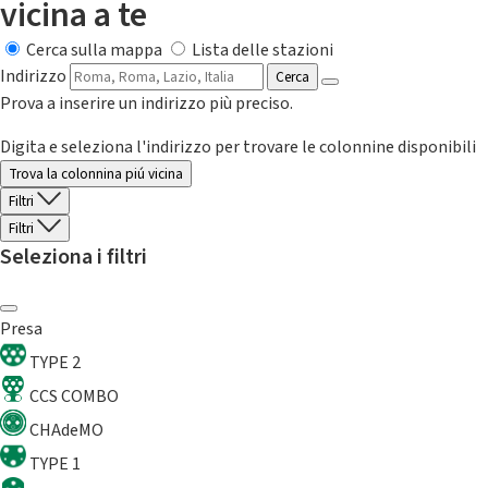
vicina a te
Cerca sulla mappa
Lista delle stazioni
Indirizzo
Cerca
Prova a inserire un indirizzo più preciso.
Digita e seleziona l'indirizzo per trovare le colonnine disponibili
Trova la colonnina piú vicina
Filtri
Filtri
Seleziona i filtri
Presa
TYPE 2
CCS COMBO
CHAdeMO
TYPE 1