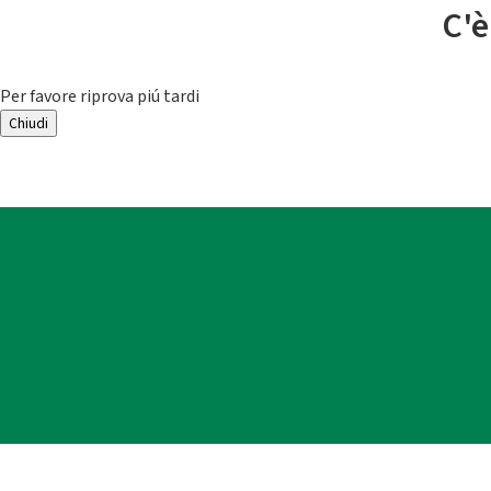
C'è
Per favore riprova piú tardi
Chiudi