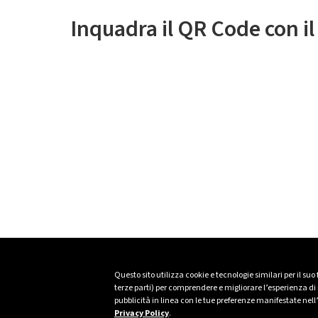
Inquadra il QR Code con i
Questo sito utilizza cookie e tecnologie similari per il suo
terze parti) per comprendere e migliorare l’esperienza di n
pubblicità in linea con le tue preferenze manifestate nell
Privacy Policy
.