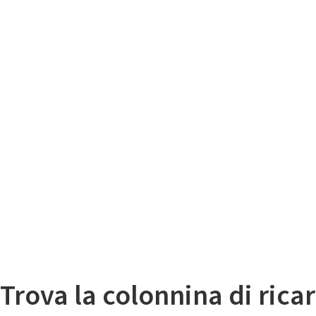
Il
Mappa colonnine di ricarica auto elettriche
Trova la colonnina di ricar