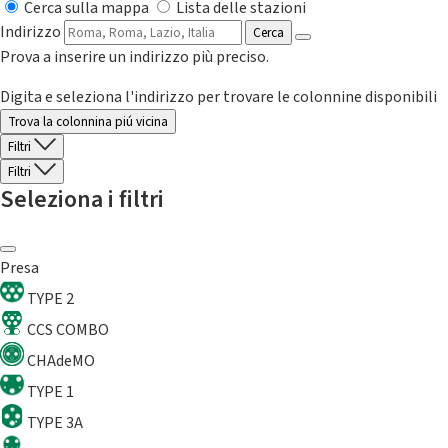
Cerca sulla mappa
Lista delle stazioni
Indirizzo
Cerca
Prova a inserire un indirizzo più preciso.
Digita e seleziona l'indirizzo per trovare le colonnine disponibili
Trova la colonnina piú vicina
Filtri
Filtri
Seleziona i filtri
Presa
TYPE 2
CCS COMBO
CHAdeMO
TYPE 1
TYPE 3A