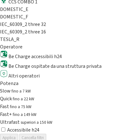
CCS COMBO 1
DOMESTIC_E
DOMESTIC_F
IEC_60309_2 three 32
IEC_60309_2 three 16
TESLA_R
Operatore
Be Charge accessibili h24
Be Charge ospitate da una struttura privata
Altri operatori
Potenza
Slow
fino a 7 kW
Quick
fino a 22 kW
Fast
fino a 75 kW
Fast+
fino a 149 kW
Ultrafast
superiori a 150 kW
Accessibile h24
Applica
Cancella filtri