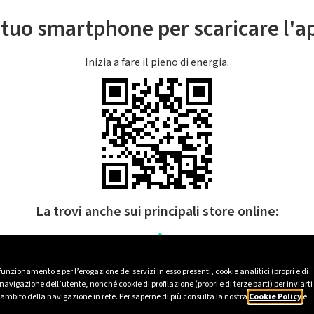
l tuo smartphone per scaricare l'
Inizia a fare il pieno di energia.
La trovi anche sui principali store online:
 funzionamento e per l’erogazione dei servizi in esso presenti, cookie analitici (propri e di
avigazione dell’utente, nonché cookie di profilazione (propri e di terze parti) per inviarti
’ambito della navigazione in rete. Per saperne di più consulta la nostra
Cookie Policy
e