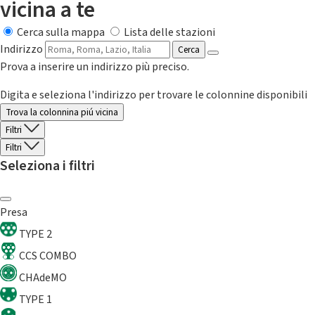
vicina a te
Cerca sulla mappa
Lista delle stazioni
Indirizzo
Cerca
Prova a inserire un indirizzo più preciso.
Digita e seleziona l'indirizzo per trovare le colonnine disponibili
Trova la colonnina piú vicina
Filtri
Filtri
Seleziona i filtri
Presa
TYPE 2
CCS COMBO
CHAdeMO
TYPE 1