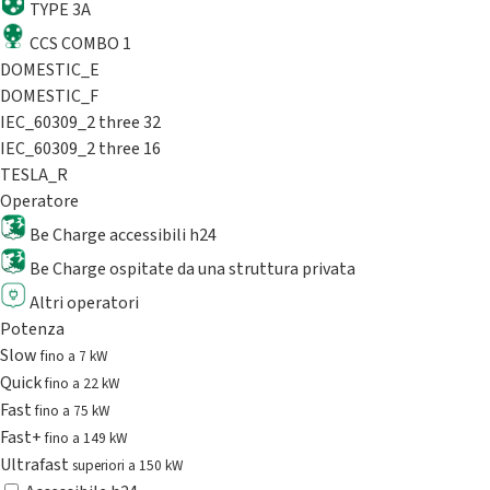
TYPE 3A
CCS COMBO 1
DOMESTIC_E
DOMESTIC_F
IEC_60309_2 three 32
IEC_60309_2 three 16
TESLA_R
Operatore
Be Charge accessibili h24
Be Charge ospitate da una struttura privata
Altri operatori
Potenza
Slow
fino a 7 kW
Quick
fino a 22 kW
Fast
fino a 75 kW
Fast+
fino a 149 kW
Ultrafast
superiori a 150 kW