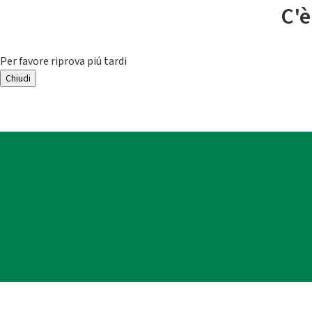
C'è
Per favore riprova piú tardi
Chiudi