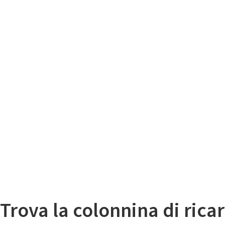
Il
Mappa colonnine di ricarica auto elettriche
Trova la colonnina di ricar