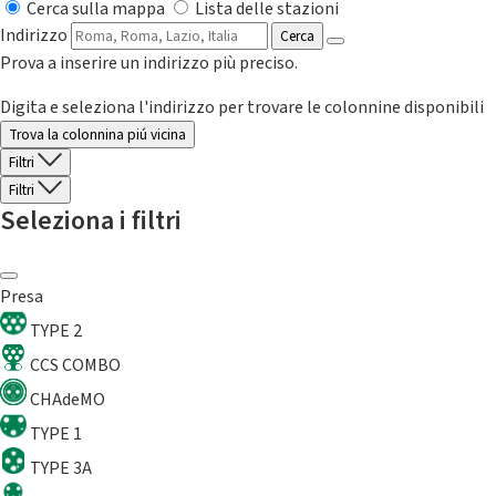
Cerca sulla mappa
Lista delle stazioni
Indirizzo
Cerca
Prova a inserire un indirizzo più preciso.
Digita e seleziona l'indirizzo per trovare le colonnine disponibili
Trova la colonnina piú vicina
Filtri
Filtri
Seleziona i filtri
Presa
TYPE 2
CCS COMBO
CHAdeMO
TYPE 1
TYPE 3A