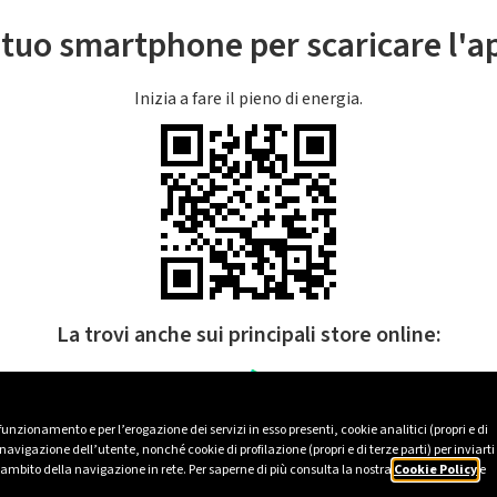
l tuo smartphone per scaricare l'
Inizia a fare il pieno di energia.
La trovi anche sui principali store online:
 funzionamento e per l’erogazione dei servizi in esso presenti, cookie analitici (propri e di
avigazione dell’utente, nonché cookie di profilazione (propri e di terze parti) per inviarti
’ambito della navigazione in rete. Per saperne di più consulta la nostra
Cookie Policy
e