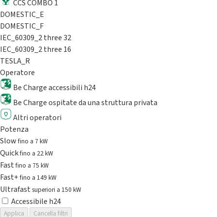
CCS COMBO 1
DOMESTIC_E
DOMESTIC_F
IEC_60309_2 three 32
IEC_60309_2 three 16
TESLA_R
Operatore
Be Charge accessibili h24
Be Charge ospitate da una struttura privata
Altri operatori
Potenza
Slow
fino a 7 kW
Quick
fino a 22 kW
Fast
fino a 75 kW
Fast+
fino a 149 kW
Ultrafast
superiori a 150 kW
Accessibile h24
Applica
Cancella filtri