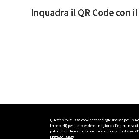
Inquadra il QR Code con i
Questo sito utilizza cookie e tecnologie similari per il suo
terze parti) per comprendere e migliorare l’esperienza di n
pubblicità in linea con le tue preferenze manifestate nell
Privacy Policy
.