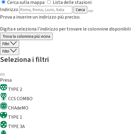
Cerca sulla mappa
Lista delle stazioni
Indirizzo
Cerca
Prova a inserire un indirizzo più preciso.
Digita e seleziona l'indirizzo per trovare le colonnine disponibili
Trova la colonnina piú vicina
Filtri
Filtri
Seleziona i filtri
Presa
TYPE 2
CCS COMBO
CHAdeMO
TYPE 1
TYPE 3A