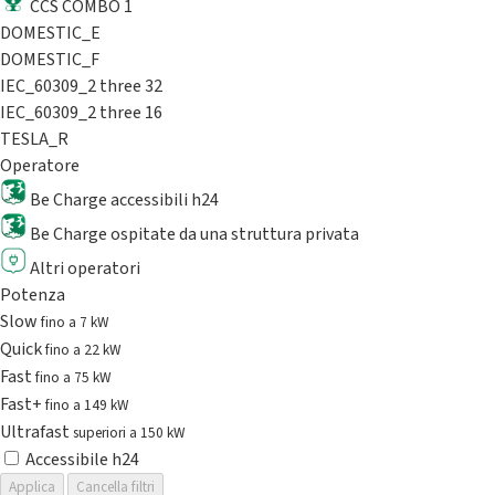
CCS COMBO 1
DOMESTIC_E
DOMESTIC_F
IEC_60309_2 three 32
IEC_60309_2 three 16
TESLA_R
Operatore
Be Charge accessibili h24
Be Charge ospitate da una struttura privata
Altri operatori
Potenza
Slow
fino a 7 kW
Quick
fino a 22 kW
Fast
fino a 75 kW
Fast+
fino a 149 kW
Ultrafast
superiori a 150 kW
Accessibile h24
Applica
Cancella filtri