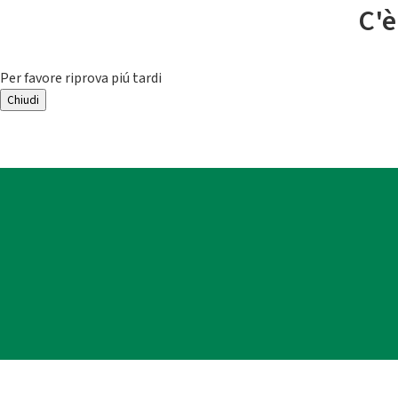
C'è
Per favore riprova piú tardi
Chiudi