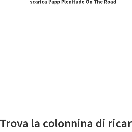
scarica l’app Plenitude On The Road
.
Il
Mappa colonnine di ricarica auto elettriche
Trova la colonnina di ricar