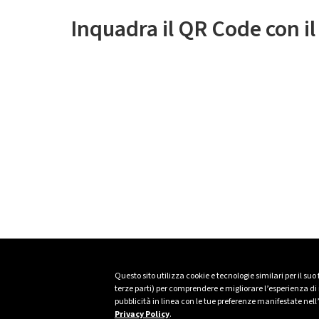
Inquadra il QR Code con i
Questo sito utilizza cookie e tecnologie similari per il suo
terze parti) per comprendere e migliorare l’esperienza di n
pubblicità in linea con le tue preferenze manifestate nell
Privacy Policy
.