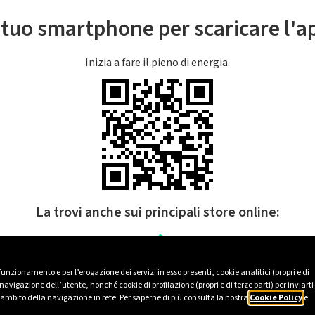
l tuo smartphone per scaricare l'
Inizia a fare il pieno di energia.
La trovi anche sui principali store online:
 funzionamento e per l’erogazione dei servizi in esso presenti, cookie analitici (propri e di
avigazione dell’utente, nonché cookie di profilazione (propri e di terze parti) per inviarti
’ambito della navigazione in rete. Per saperne di più consulta la nostra
Cookie Policy
e