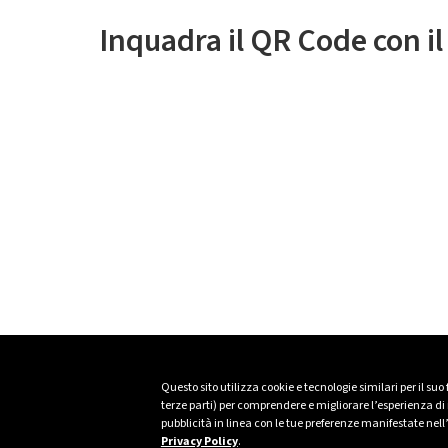
Inquadra il QR Code con i
Questo sito utilizza cookie e tecnologie similari per il suo
terze parti) per comprendere e migliorare l’esperienza di n
pubblicità in linea con le tue preferenze manifestate nell
Privacy Policy
.