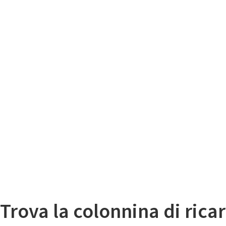
Il
Mappa colonnine di ricarica auto elettriche
Trova la colonnina di ricar