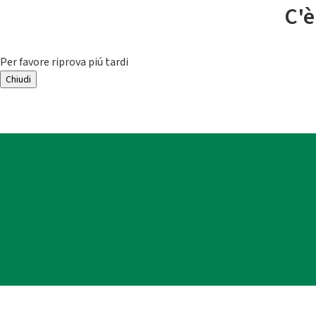
C'è
Per favore riprova piú tardi
Chiudi