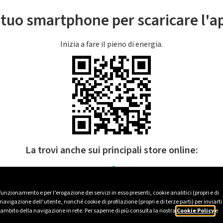
l tuo smartphone per scaricare l'
Inizia a fare il pieno di energia.
La trovi anche sui principali store online:
 funzionamento e per l’erogazione dei servizi in esso presenti, cookie analitici (propri e di
avigazione dell’utente, nonché cookie di profilazione (propri e di terze parti) per inviarti
’ambito della navigazione in rete. Per saperne di più consulta la nostra
Cookie Policy
e