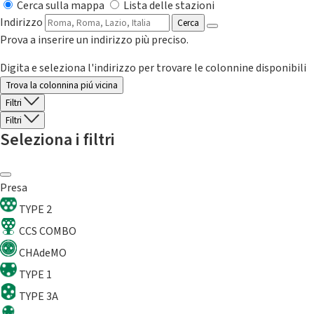
Cerca sulla mappa
Lista delle stazioni
Indirizzo
Cerca
Prova a inserire un indirizzo più preciso.
Digita e seleziona l'indirizzo per trovare le colonnine disponibili
Trova la colonnina piú vicina
Filtri
Filtri
Seleziona i filtri
Presa
TYPE 2
CCS COMBO
CHAdeMO
TYPE 1
TYPE 3A