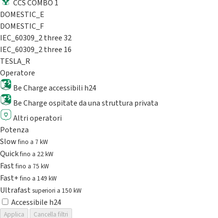
CCS COMBO 1
DOMESTIC_E
DOMESTIC_F
IEC_60309_2 three 32
IEC_60309_2 three 16
TESLA_R
Operatore
Be Charge accessibili h24
Be Charge ospitate da una struttura privata
Altri operatori
Potenza
Slow
fino a 7 kW
Quick
fino a 22 kW
Fast
fino a 75 kW
Fast+
fino a 149 kW
Ultrafast
superiori a 150 kW
Accessibile h24
Applica
Cancella filtri