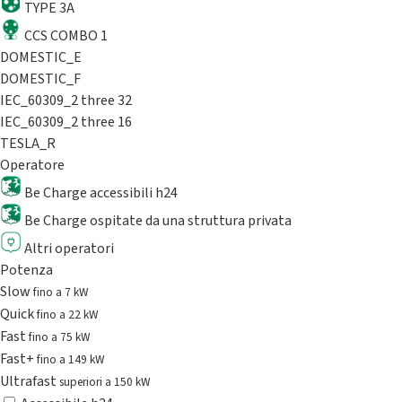
TYPE 3A
CCS COMBO 1
DOMESTIC_E
DOMESTIC_F
IEC_60309_2 three 32
IEC_60309_2 three 16
TESLA_R
Operatore
Be Charge accessibili h24
Be Charge ospitate da una struttura privata
Altri operatori
Potenza
Slow
fino a 7 kW
Quick
fino a 22 kW
Fast
fino a 75 kW
Fast+
fino a 149 kW
Ultrafast
superiori a 150 kW