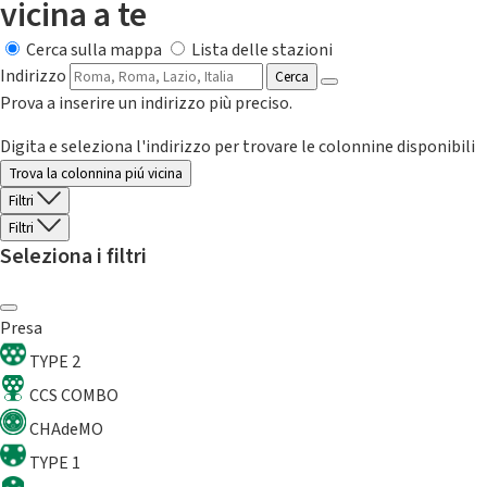
vicina a te
Cerca sulla mappa
Lista delle stazioni
Indirizzo
Cerca
Prova a inserire un indirizzo più preciso.
Digita e seleziona l'indirizzo per trovare le colonnine disponibili
Trova la colonnina piú vicina
Filtri
Filtri
Seleziona i filtri
Presa
TYPE 2
CCS COMBO
CHAdeMO
TYPE 1