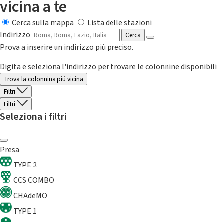
vicina a te
Cerca sulla mappa
Lista delle stazioni
Indirizzo
Cerca
Prova a inserire un indirizzo più preciso.
Digita e seleziona l'indirizzo per trovare le colonnine disponibili
Trova la colonnina piú vicina
Filtri
Filtri
Seleziona i filtri
Presa
TYPE 2
CCS COMBO
CHAdeMO
TYPE 1