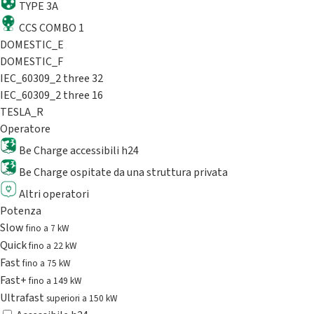
TYPE 3A
CCS COMBO 1
DOMESTIC_E
DOMESTIC_F
IEC_60309_2 three 32
IEC_60309_2 three 16
TESLA_R
Operatore
Be Charge accessibili h24
Be Charge ospitate da una struttura privata
Altri operatori
Potenza
Slow
fino a 7 kW
Quick
fino a 22 kW
Fast
fino a 75 kW
Fast+
fino a 149 kW
Ultrafast
superiori a 150 kW