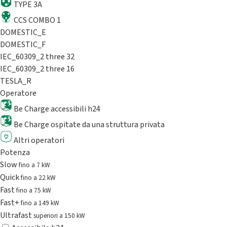
TYPE 3A
CCS COMBO 1
DOMESTIC_E
DOMESTIC_F
IEC_60309_2 three 32
IEC_60309_2 three 16
TESLA_R
Operatore
Be Charge accessibili h24
Be Charge ospitate da una struttura privata
Altri operatori
Potenza
Slow
fino a 7 kW
Quick
fino a 22 kW
Fast
fino a 75 kW
Fast+
fino a 149 kW
Ultrafast
superiori a 150 kW