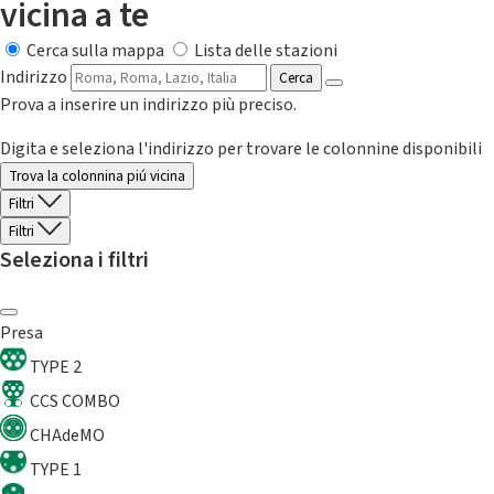
vicina a te
Cerca sulla mappa
Lista delle stazioni
Indirizzo
Cerca
Prova a inserire un indirizzo più preciso.
Digita e seleziona l'indirizzo per trovare le colonnine disponibili
Trova la colonnina piú vicina
Filtri
Filtri
Seleziona i filtri
Presa
TYPE 2
CCS COMBO
CHAdeMO
TYPE 1