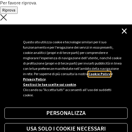
Per favore riprova.
Riprova
C'è un problema con il recupero dei
×
dati.
Questo sito utilizza cookie e tecnologie similari per il suo
funzionamento e per l’erogazione dei servizi in esso presenti,
Per favore riprova piú tardi
cookie analitici (propri e di terze parti) per comprendere e
migliorare l’esperienza di navigazione dell’utente, nonché cookie
Chiudi
di profilazione (propri e di terze parti) per inviarti pubblicità in linea
con le tue preferenze manifestate nell’ambito della navigazione
in rete. Per saperne di più consulta la nostra
Cookie Policy
e
Privacy Policy
.
Sei un’azienda o una PA?
Gestisci le tue scelte sui cookie
.
Cliccando su "Accetta tutti" acconsenti all’uso dei suddetti
cookie.
Trova la soluzione più giusta per te.
PERSONALIZZA
Richiedi una colonnina
USA SOLO I COOKIE NECESSARI