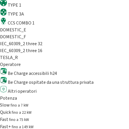
TYPE 1
TYPE 3A
CCS COMBO 1
DOMESTIC_E
DOMESTIC_F
IEC_60309_2 three 32
IEC_60309_2 three 16
TESLA_R
Operatore
Be Charge accessibili h24
Be Charge ospitate da una struttura privata
Altri operatori
Potenza
Slow
fino a 7 kW
Quick
fino a 22 kW
Fast
fino a 75 kW
Fast+
fino a 149 kW