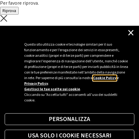
Per favore riprova.
Riprova
C'è un problema con il recupero dei
×
dati.
Questo sito utilizza cookie e tecnologie similari per il suo
funzionamento e per l’erogazione dei servizi in esso presenti,
Per favore riprova piú tardi
cookie analitici (propri e di terze parti) per comprendere e
migliorare l’esperienza di navigazione dell’utente, nonché cookie
Chiudi
di profilazione (propri e di terze parti) per inviarti pubblicità in linea
con le tue preferenze manifestate nell’ambito della navigazione
in rete. Per saperne di più consulta la nostra
Cookie Policy
e
Privacy Policy
.
Sei un’azienda o una PA?
Gestisci le tue scelte sui cookie
.
Cliccando su "Accetta tutti" acconsenti all’uso dei suddetti
cookie.
Trova la soluzione più giusta per te.
PERSONALIZZA
Richiedi una colonnina
USA SOLO I COOKIE NECESSARI