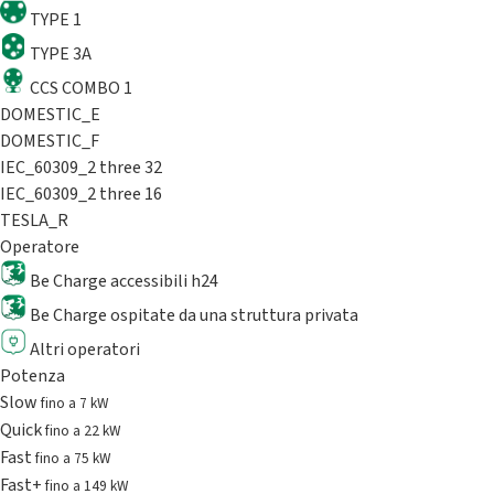
TYPE 1
TYPE 3A
CCS COMBO 1
DOMESTIC_E
DOMESTIC_F
IEC_60309_2 three 32
IEC_60309_2 three 16
TESLA_R
Operatore
Be Charge accessibili h24
Be Charge ospitate da una struttura privata
Altri operatori
Potenza
Slow
fino a 7 kW
Quick
fino a 22 kW
Fast
fino a 75 kW
Fast+
fino a 149 kW