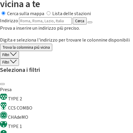
vicina a te
Cerca sulla mappa
Lista delle stazioni
Indirizzo
Cerca
Prova a inserire un indirizzo più preciso.
Digita e seleziona l'indirizzo per trovare le colonnine disponibili
Trova la colonnina piú vicina
Filtri
Filtri
Seleziona i filtri
Presa
TYPE 2
CCS COMBO
CHAdeMO
TYPE 1