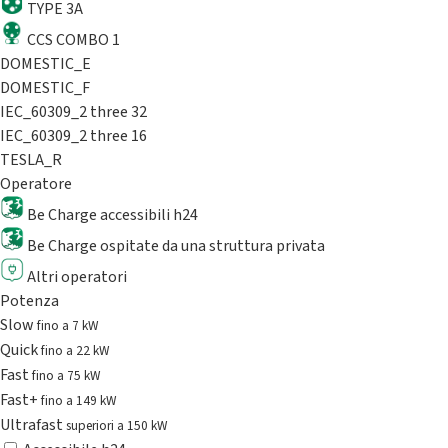
TYPE 3A
CCS COMBO 1
DOMESTIC_E
DOMESTIC_F
IEC_60309_2 three 32
IEC_60309_2 three 16
TESLA_R
Operatore
Be Charge accessibili h24
Be Charge ospitate da una struttura privata
Altri operatori
Potenza
Slow
fino a 7 kW
Quick
fino a 22 kW
Fast
fino a 75 kW
Fast+
fino a 149 kW
Ultrafast
superiori a 150 kW