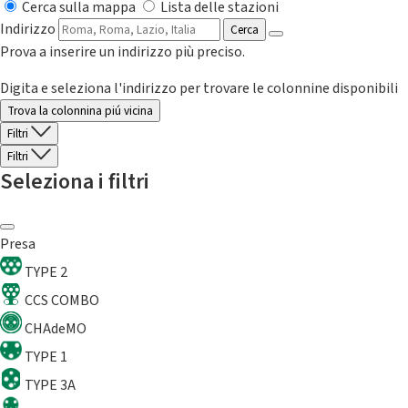
Cerca sulla mappa
Lista delle stazioni
Indirizzo
Cerca
Prova a inserire un indirizzo più preciso.
Digita e seleziona l'indirizzo per trovare le colonnine disponibili
Trova la colonnina piú vicina
Filtri
Filtri
Seleziona i filtri
Presa
TYPE 2
CCS COMBO
CHAdeMO
TYPE 1
TYPE 3A