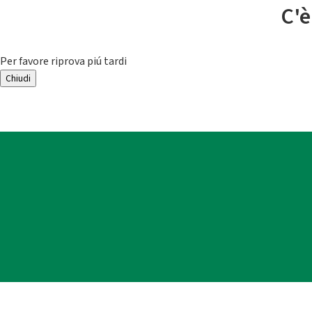
C'è
Per favore riprova piú tardi
Chiudi