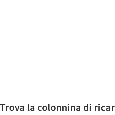
Il
Mappa colonnine di ricarica auto elettriche
Trova la colonnina di ricar