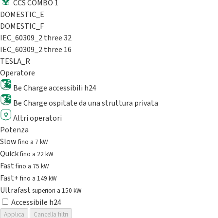
CCS COMBO 1
DOMESTIC_E
DOMESTIC_F
IEC_60309_2 three 32
IEC_60309_2 three 16
TESLA_R
Operatore
Be Charge accessibili h24
Be Charge ospitate da una struttura privata
Altri operatori
Potenza
Slow
fino a 7 kW
Quick
fino a 22 kW
Fast
fino a 75 kW
Fast+
fino a 149 kW
Ultrafast
superiori a 150 kW
Accessibile h24
Applica
Cancella filtri