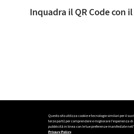
Inquadra il QR Code con i
Questo sito utilizza cookie e tecnologie similari per il suo
terze parti) per comprendere e migliorare l’esperienza di n
pubblicità in linea con le tue preferenze manifestate nell
Privacy Policy
.