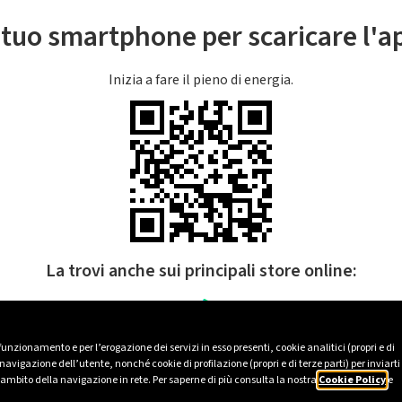
l tuo smartphone per scaricare l'
Inizia a fare il pieno di energia.
La trovi anche sui principali store online:
 funzionamento e per l’erogazione dei servizi in esso presenti, cookie analitici (propri e di
avigazione dell’utente, nonché cookie di profilazione (propri e di terze parti) per inviarti
’ambito della navigazione in rete. Per saperne di più consulta la nostra
Cookie Policy
e