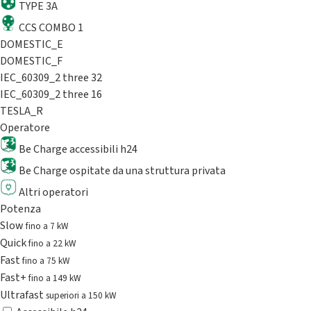
TYPE 3A
CCS COMBO 1
DOMESTIC_E
DOMESTIC_F
IEC_60309_2 three 32
IEC_60309_2 three 16
TESLA_R
Operatore
Be Charge accessibili h24
Be Charge ospitate da una struttura privata
Altri operatori
Potenza
Slow
fino a 7 kW
Quick
fino a 22 kW
Fast
fino a 75 kW
Fast+
fino a 149 kW
Ultrafast
superiori a 150 kW