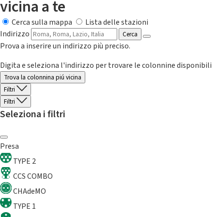
vicina a te
Cerca sulla mappa
Lista delle stazioni
Indirizzo
Cerca
Prova a inserire un indirizzo più preciso.
Digita e seleziona l'indirizzo per trovare le colonnine disponibili
Trova la colonnina piú vicina
Filtri
Filtri
Seleziona i filtri
Presa
TYPE 2
CCS COMBO
CHAdeMO
TYPE 1