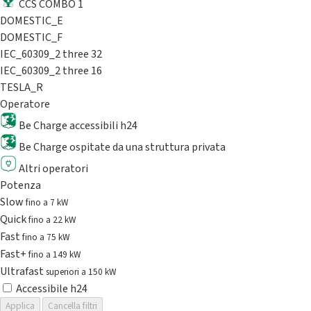
CCS COMBO 1
DOMESTIC_E
DOMESTIC_F
IEC_60309_2 three 32
IEC_60309_2 three 16
TESLA_R
Operatore
Be Charge accessibili h24
Be Charge ospitate da una struttura privata
Altri operatori
Potenza
Slow
fino a 7 kW
Quick
fino a 22 kW
Fast
fino a 75 kW
Fast+
fino a 149 kW
Ultrafast
superiori a 150 kW
Accessibile h24
Applica
Cancella filtri