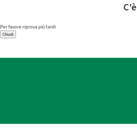
C'è
Per favore riprova piú tardi
Chiudi