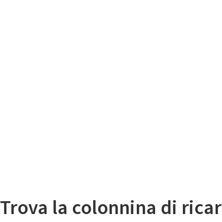
Il
Mappa colonnine di ricarica auto elettriche
Trova la colonnina di ricar