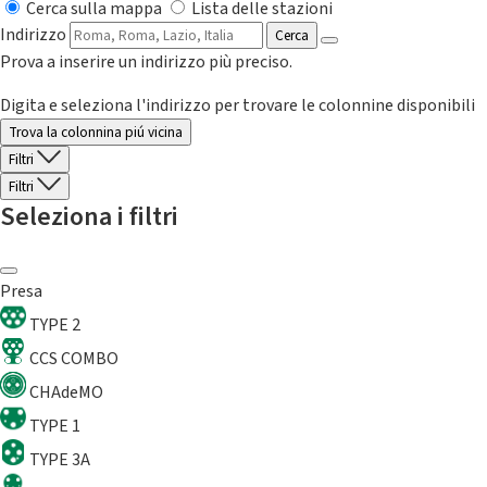
Cerca sulla mappa
Lista delle stazioni
Indirizzo
Cerca
Prova a inserire un indirizzo più preciso.
Digita e seleziona l'indirizzo per trovare le colonnine disponibili
Trova la colonnina piú vicina
Filtri
Filtri
Seleziona i filtri
Presa
TYPE 2
CCS COMBO
CHAdeMO
TYPE 1
TYPE 3A