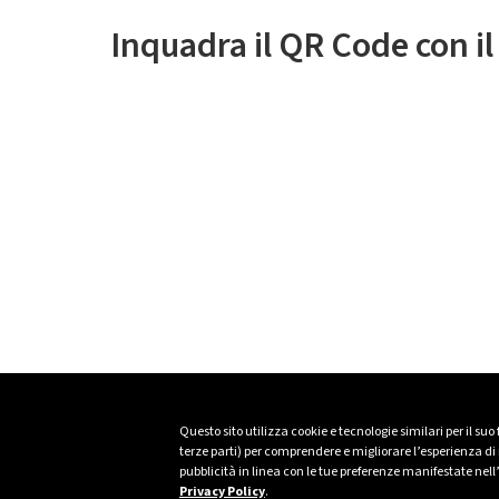
Inquadra il QR Code con i
Questo sito utilizza cookie e tecnologie similari per il suo
terze parti) per comprendere e migliorare l’esperienza di n
pubblicità in linea con le tue preferenze manifestate nell
Privacy Policy
.