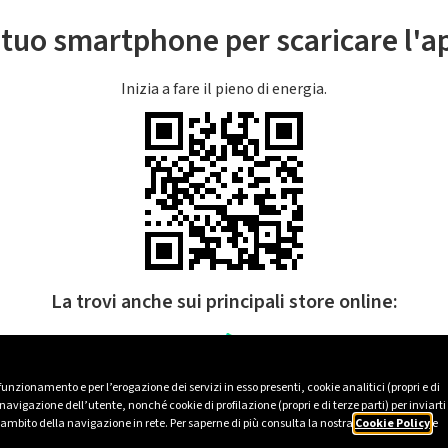
l tuo smartphone per scaricare l'
Inizia a fare il pieno di energia.
La trovi anche sui principali store online:
 funzionamento e per l’erogazione dei servizi in esso presenti, cookie analitici (propri e di
avigazione dell’utente, nonché cookie di profilazione (propri e di terze parti) per inviarti
’ambito della navigazione in rete. Per saperne di più consulta la nostra
Cookie Policy
e