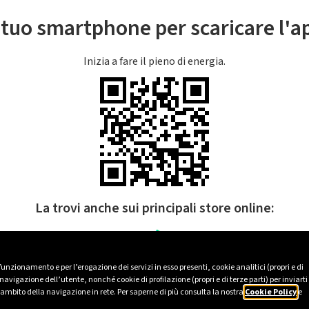
l tuo smartphone per scaricare l'
Inizia a fare il pieno di energia.
La trovi anche sui principali store online:
 funzionamento e per l’erogazione dei servizi in esso presenti, cookie analitici (propri e di
avigazione dell’utente, nonché cookie di profilazione (propri e di terze parti) per inviarti
’ambito della navigazione in rete. Per saperne di più consulta la nostra
Cookie Policy
e