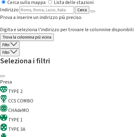
Cerca sulla mappa
Lista delle stazioni
Indirizzo
Cerca
Prova a inserire un indirizzo più preciso.
Digita e seleziona l'indirizzo per trovare le colonnine disponibili
Trova la colonnina piú vicina
Filtri
Filtri
Seleziona i filtri
Presa
TYPE 2
CCS COMBO
CHAdeMO
TYPE 1
TYPE 3A