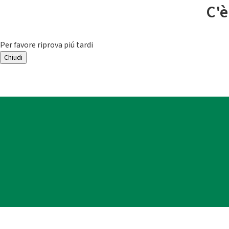
C'è
Per favore riprova piú tardi
Chiudi