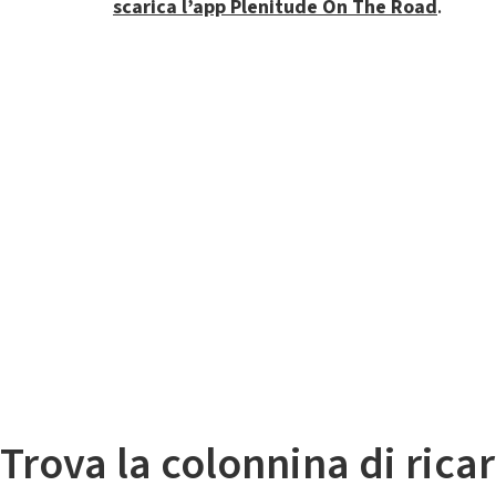
scarica l’app Plenitude On The Road
.
Il
Mappa colonnine di ricarica auto elettriche
Trova la colonnina di ricar