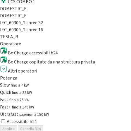
CCS COMBO 1
DOMESTIC_E
DOMESTIC_F
IEC_60309_2 three 32
IEC_60309_2 three 16
TESLA_R
Operatore
Be Charge accessibili h24
Be Charge ospitate da una struttura privata
Altri operatori
Potenza
Slow
fino a 7 kW
Quick
fino a 22 kW
Fast
fino a 75 kW
Fast+
fino a 149 kW
Ultrafast
superiori a 150 kW
Accessibile h24
Applica
Cancella filtri