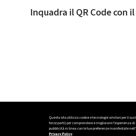
Inquadra il QR Code con i
Questo sito utilizza cookie e tecnologie similari per il suo
terze parti) per comprendere e migliorare l’esperienza di n
pubblicità in linea con le tue preferenze manifestate nell
Privacy Policy
.