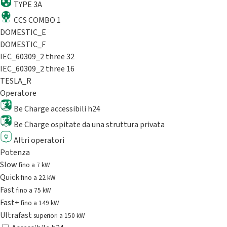
TYPE 3A
CCS COMBO 1
DOMESTIC_E
DOMESTIC_F
IEC_60309_2 three 32
IEC_60309_2 three 16
TESLA_R
Operatore
Be Charge accessibili h24
Be Charge ospitate da una struttura privata
Altri operatori
Potenza
Slow
fino a 7 kW
Quick
fino a 22 kW
Fast
fino a 75 kW
Fast+
fino a 149 kW
Ultrafast
superiori a 150 kW