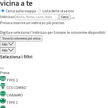
vicina a te
Cerca sulla mappa
Lista delle stazioni
Indirizzo
Cerca
Prova a inserire un indirizzo più preciso.
Digita e seleziona l'indirizzo per trovare le colonnine disponibili
Trova la colonnina piú vicina
Filtri
Filtri
Seleziona i filtri
Presa
TYPE 2
CCS COMBO
CHAdeMO
TYPE 1