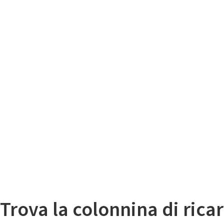
Il
Mappa colonnine di ricarica auto elettriche
Trova la colonnina di ricar