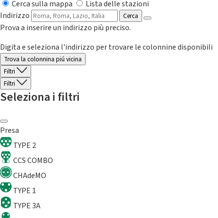
Cerca sulla mappa
Lista delle stazioni
Indirizzo
Cerca
Prova a inserire un indirizzo più preciso.
Digita e seleziona l'indirizzo per trovare le colonnine disponibili
Trova la colonnina piú vicina
Filtri
Filtri
Seleziona i filtri
Presa
TYPE 2
CCS COMBO
CHAdeMO
TYPE 1
TYPE 3A