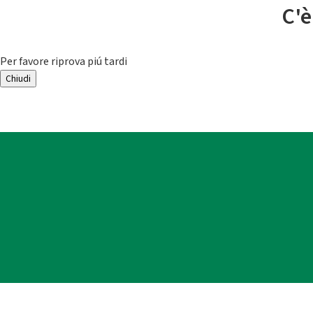
C'è
Per favore riprova piú tardi
Chiudi