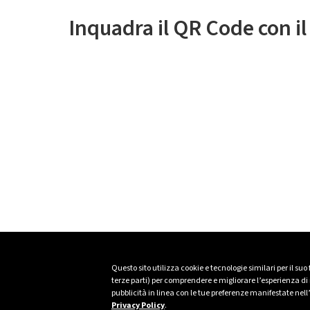
Inquadra il QR Code con i
Questo sito utilizza cookie e tecnologie similari per il suo
terze parti) per comprendere e migliorare l’esperienza di n
pubblicità in linea con le tue preferenze manifestate nell
Privacy Policy
.