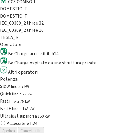
CCS COMBO 1
DOMESTIC_E
DOMESTIC_F
IEC_60309_2 three 32
IEC_60309_2 three 16
TESLA_R
Operatore
Be Charge accessibili h24
Be Charge ospitate da una struttura privata
Altri operatori
Potenza
Slow
fino a 7 kW
Quick
fino a 22 kW
Fast
fino a 75 kW
Fast+
fino a 149 kW
Ultrafast
superiori a 150 kW
Accessibile h24
Applica
Cancella filtri