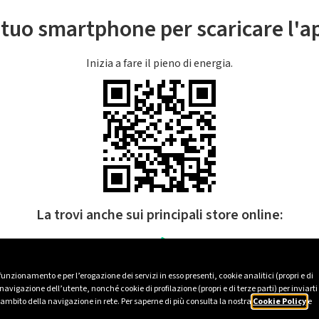
l tuo smartphone per scaricare l'
Inizia a fare il pieno di energia.
La trovi anche sui principali store online:
 funzionamento e per l’erogazione dei servizi in esso presenti, cookie analitici (propri e di
avigazione dell’utente, nonché cookie di profilazione (propri e di terze parti) per inviarti
’ambito della navigazione in rete. Per saperne di più consulta la nostra
Cookie Policy
e