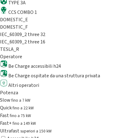
TYPE 3A
CCS COMBO 1
DOMESTIC_E
DOMESTIC_F
IEC_60309_2 three 32
IEC_60309_2 three 16
TESLA_R
Operatore
Be Charge accessibili h24
Be Charge ospitate da una struttura privata
Altri operatori
Potenza
Slow
fino a 7 kW
Quick
fino a 22 kW
Fast
fino a 75 kW
Fast+
fino a 149 kW
Ultrafast
superiori a 150 kW