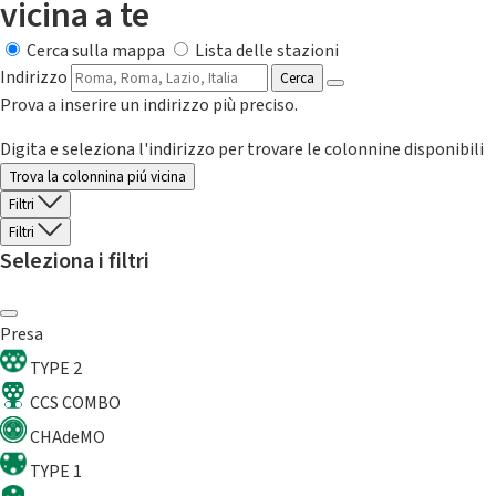
vicina a te
Cerca sulla mappa
Lista delle stazioni
Indirizzo
Cerca
Prova a inserire un indirizzo più preciso.
Digita e seleziona l'indirizzo per trovare le colonnine disponibili
Trova la colonnina piú vicina
Filtri
Filtri
Seleziona i filtri
Presa
TYPE 2
CCS COMBO
CHAdeMO
TYPE 1