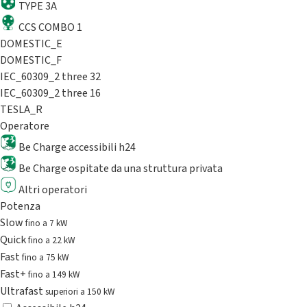
TYPE 3A
CCS COMBO 1
DOMESTIC_E
DOMESTIC_F
IEC_60309_2 three 32
IEC_60309_2 three 16
TESLA_R
Operatore
Be Charge accessibili h24
Be Charge ospitate da una struttura privata
Altri operatori
Potenza
Slow
fino a 7 kW
Quick
fino a 22 kW
Fast
fino a 75 kW
Fast+
fino a 149 kW
Ultrafast
superiori a 150 kW