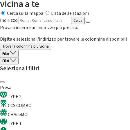
vicina a te
Cerca sulla mappa
Lista delle stazioni
Indirizzo
Cerca
Prova a inserire un indirizzo più preciso.
Digita e seleziona l'indirizzo per trovare le colonnine disponibili
Trova la colonnina piú vicina
Filtri
Filtri
Seleziona i filtri
Presa
TYPE 2
CCS COMBO
CHAdeMO
TYPE 1