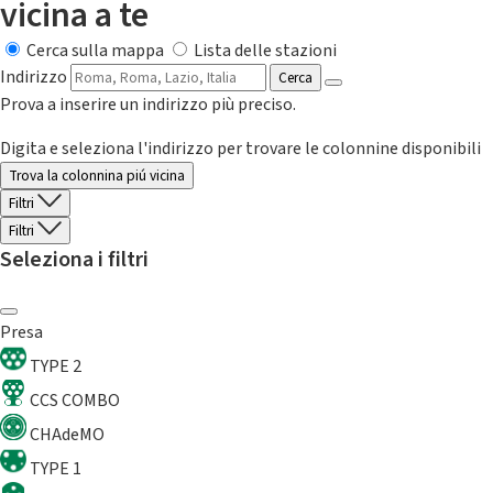
vicina a te
Cerca sulla mappa
Lista delle stazioni
Indirizzo
Cerca
Prova a inserire un indirizzo più preciso.
Digita e seleziona l'indirizzo per trovare le colonnine disponibili
Trova la colonnina piú vicina
Filtri
Filtri
Seleziona i filtri
Presa
TYPE 2
CCS COMBO
CHAdeMO
TYPE 1