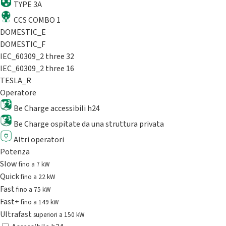
TYPE 3A
CCS COMBO 1
DOMESTIC_E
DOMESTIC_F
IEC_60309_2 three 32
IEC_60309_2 three 16
TESLA_R
Operatore
Be Charge accessibili h24
Be Charge ospitate da una struttura privata
Altri operatori
Potenza
Slow
fino a 7 kW
Quick
fino a 22 kW
Fast
fino a 75 kW
Fast+
fino a 149 kW
Ultrafast
superiori a 150 kW