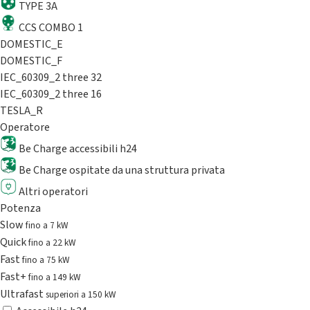
TYPE 3A
CCS COMBO 1
DOMESTIC_E
DOMESTIC_F
IEC_60309_2 three 32
IEC_60309_2 three 16
TESLA_R
Operatore
Be Charge accessibili h24
Be Charge ospitate da una struttura privata
Altri operatori
Potenza
Slow
fino a 7 kW
Quick
fino a 22 kW
Fast
fino a 75 kW
Fast+
fino a 149 kW
Ultrafast
superiori a 150 kW