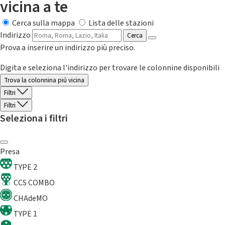
vicina a te
Cerca sulla mappa
Lista delle stazioni
Indirizzo
Cerca
Prova a inserire un indirizzo più preciso.
Digita e seleziona l'indirizzo per trovare le colonnine disponibili
Trova la colonnina piú vicina
Filtri
Filtri
Seleziona i filtri
Presa
TYPE 2
CCS COMBO
CHAdeMO
TYPE 1