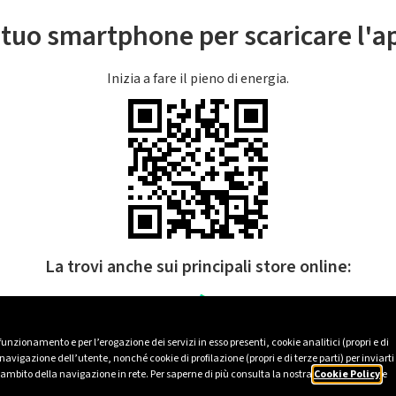
l tuo smartphone per scaricare l'
Inizia a fare il pieno di energia.
La trovi anche sui principali store online:
 funzionamento e per l’erogazione dei servizi in esso presenti, cookie analitici (propri e di
avigazione dell’utente, nonché cookie di profilazione (propri e di terze parti) per inviarti
’ambito della navigazione in rete. Per saperne di più consulta la nostra
Cookie Policy
e