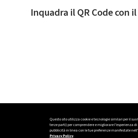
Inquadra il QR Code con i
Questo sito utilizza cookie e tecnologie similari per il suo
terze parti) per comprendere e migliorare l’esperienza di n
pubblicità in linea con le tue preferenze manifestate nell
Privacy Policy
.