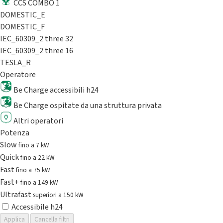
CCS COMBO 1
DOMESTIC_E
DOMESTIC_F
IEC_60309_2 three 32
IEC_60309_2 three 16
TESLA_R
Operatore
Be Charge accessibili h24
Be Charge ospitate da una struttura privata
Altri operatori
Potenza
Slow
fino a 7 kW
Quick
fino a 22 kW
Fast
fino a 75 kW
Fast+
fino a 149 kW
Ultrafast
superiori a 150 kW
Accessibile h24
Applica
Cancella filtri