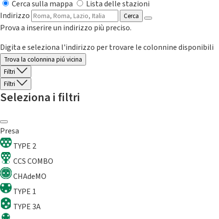
Cerca sulla mappa
Lista delle stazioni
Indirizzo
Cerca
Prova a inserire un indirizzo più preciso.
Digita e seleziona l'indirizzo per trovare le colonnine disponibili
Trova la colonnina piú vicina
Filtri
Filtri
Seleziona i filtri
Presa
TYPE 2
CCS COMBO
CHAdeMO
TYPE 1
TYPE 3A