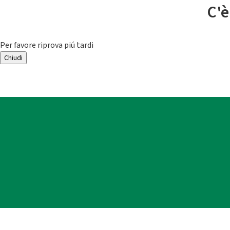
C'è
Per favore riprova piú tardi
Chiudi