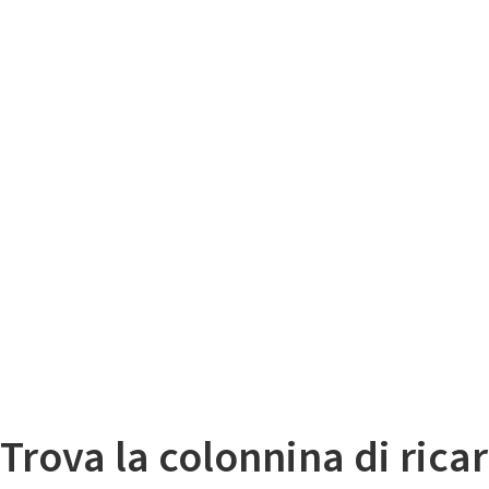
Il
Mappa colonnine di ricarica auto elettriche
Trova la colonnina di ricar