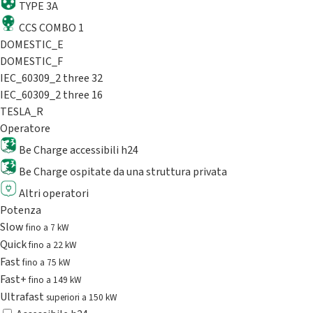
TYPE 3A
CCS COMBO 1
DOMESTIC_E
DOMESTIC_F
IEC_60309_2 three 32
IEC_60309_2 three 16
TESLA_R
Operatore
Be Charge accessibili h24
Be Charge ospitate da una struttura privata
Altri operatori
Potenza
Slow
fino a 7 kW
Quick
fino a 22 kW
Fast
fino a 75 kW
Fast+
fino a 149 kW
Ultrafast
superiori a 150 kW