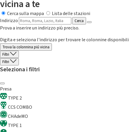
vicina a te
Cerca sulla mappa
Lista delle stazioni
Indirizzo
Cerca
Prova a inserire un indirizzo più preciso.
Digita e seleziona l'indirizzo per trovare le colonnine disponibili
Trova la colonnina piú vicina
Filtri
Filtri
Seleziona i filtri
Presa
TYPE 2
CCS COMBO
CHAdeMO
TYPE 1