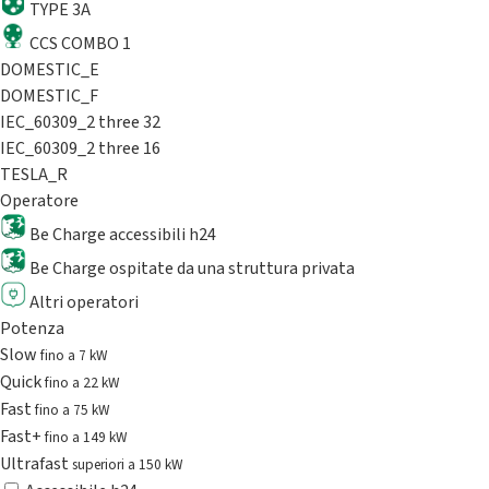
TYPE 3A
CCS COMBO 1
DOMESTIC_E
DOMESTIC_F
IEC_60309_2 three 32
IEC_60309_2 three 16
TESLA_R
Operatore
Be Charge accessibili h24
Be Charge ospitate da una struttura privata
Altri operatori
Potenza
Slow
fino a 7 kW
Quick
fino a 22 kW
Fast
fino a 75 kW
Fast+
fino a 149 kW
Ultrafast
superiori a 150 kW