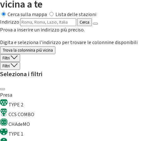
vicina a te
Cerca sulla mappa
Lista delle stazioni
Indirizzo
Cerca
Prova a inserire un indirizzo più preciso.
Digita e seleziona l'indirizzo per trovare le colonnine disponibili
Trova la colonnina piú vicina
Filtri
Filtri
Seleziona i filtri
Presa
TYPE 2
CCS COMBO
CHAdeMO
TYPE 1