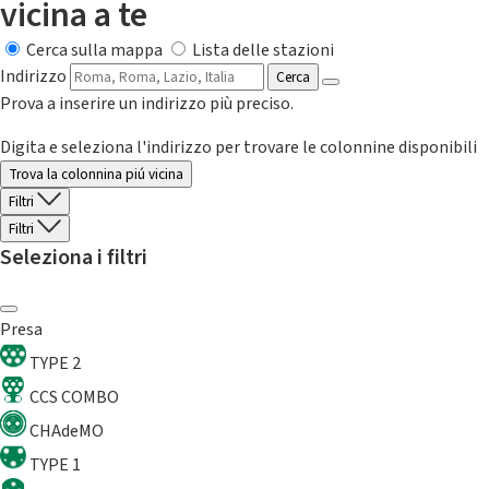
vicina a te
Cerca sulla mappa
Lista delle stazioni
Indirizzo
Cerca
Prova a inserire un indirizzo più preciso.
Digita e seleziona l'indirizzo per trovare le colonnine disponibili
Trova la colonnina piú vicina
Filtri
Filtri
Seleziona i filtri
Presa
TYPE 2
CCS COMBO
CHAdeMO
TYPE 1