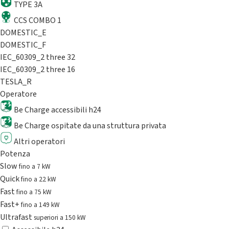
TYPE 3A
CCS COMBO 1
DOMESTIC_E
DOMESTIC_F
IEC_60309_2 three 32
IEC_60309_2 three 16
TESLA_R
Operatore
Be Charge accessibili h24
Be Charge ospitate da una struttura privata
Altri operatori
Potenza
Slow
fino a 7 kW
Quick
fino a 22 kW
Fast
fino a 75 kW
Fast+
fino a 149 kW
Ultrafast
superiori a 150 kW