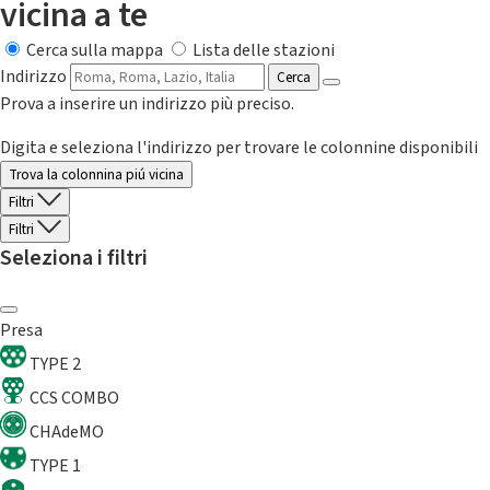
vicina a te
Cerca sulla mappa
Lista delle stazioni
Indirizzo
Cerca
Prova a inserire un indirizzo più preciso.
Digita e seleziona l'indirizzo per trovare le colonnine disponibili
Trova la colonnina piú vicina
Filtri
Filtri
Seleziona i filtri
Presa
TYPE 2
CCS COMBO
CHAdeMO
TYPE 1