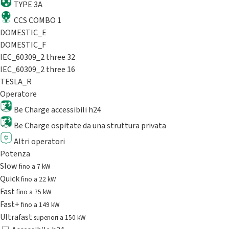
TYPE 3A
CCS COMBO 1
DOMESTIC_E
DOMESTIC_F
IEC_60309_2 three 32
IEC_60309_2 three 16
TESLA_R
Operatore
Be Charge accessibili h24
Be Charge ospitate da una struttura privata
Altri operatori
Potenza
Slow
fino a 7 kW
Quick
fino a 22 kW
Fast
fino a 75 kW
Fast+
fino a 149 kW
Ultrafast
superiori a 150 kW