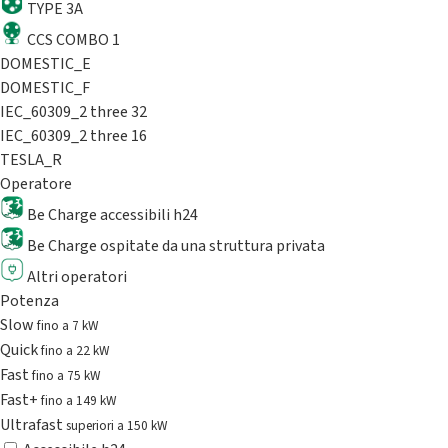
TYPE 3A
CCS COMBO 1
DOMESTIC_E
DOMESTIC_F
IEC_60309_2 three 32
IEC_60309_2 three 16
TESLA_R
Operatore
Be Charge accessibili h24
Be Charge ospitate da una struttura privata
Altri operatori
Potenza
Slow
fino a 7 kW
Quick
fino a 22 kW
Fast
fino a 75 kW
Fast+
fino a 149 kW
Ultrafast
superiori a 150 kW