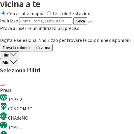
vicina a te
Cerca sulla mappa
Lista delle stazioni
Indirizzo
Cerca
Prova a inserire un indirizzo più preciso.
Digita e seleziona l'indirizzo per trovare le colonnine disponibili
Trova la colonnina piú vicina
Filtri
Filtri
Seleziona i filtri
Presa
TYPE 2
CCS COMBO
CHAdeMO
TYPE 1