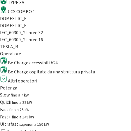
TYPE 3A
CCS COMBO 1
DOMESTIC_E
DOMESTIC_F
IEC_60309_2 three 32
IEC_60309_2 three 16
TESLA_R
Operatore
Be Charge accessibili h24
Be Charge ospitate da una struttura privata
Altri operatori
Potenza
Slow
fino a 7 kW
Quick
fino a 22 kW
Fast
fino a 75 kW
Fast+
fino a 149 kW
Ultrafast
superiori a 150 kW