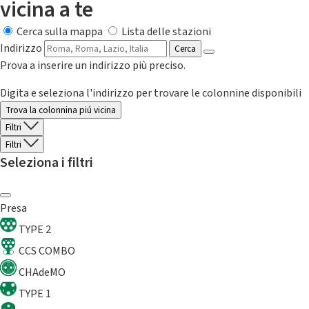
vicina a te
Cerca sulla mappa
Lista delle stazioni
Indirizzo
Cerca
Prova a inserire un indirizzo più preciso.
Digita e seleziona l'indirizzo per trovare le colonnine disponibili
Trova la colonnina piú vicina
Filtri
Filtri
Seleziona i filtri
Presa
TYPE 2
CCS COMBO
CHAdeMO
TYPE 1