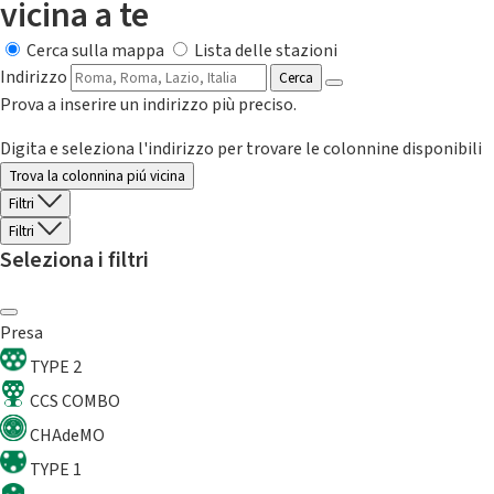
vicina a te
Cerca sulla mappa
Lista delle stazioni
Indirizzo
Cerca
Prova a inserire un indirizzo più preciso.
Digita e seleziona l'indirizzo per trovare le colonnine disponibili
Trova la colonnina piú vicina
Filtri
Filtri
Seleziona i filtri
Presa
TYPE 2
CCS COMBO
CHAdeMO
TYPE 1