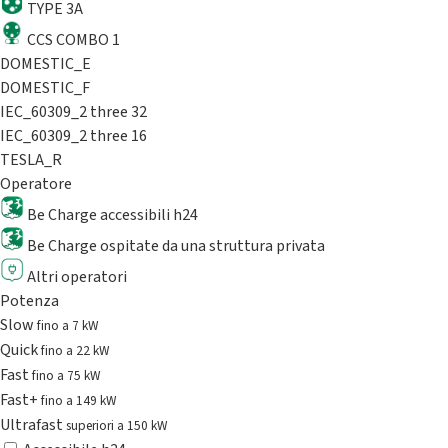
TYPE 3A
CCS COMBO 1
DOMESTIC_E
DOMESTIC_F
IEC_60309_2 three 32
IEC_60309_2 three 16
TESLA_R
Operatore
Be Charge accessibili h24
Be Charge ospitate da una struttura privata
Altri operatori
Potenza
Slow
fino a 7 kW
Quick
fino a 22 kW
Fast
fino a 75 kW
Fast+
fino a 149 kW
Ultrafast
superiori a 150 kW