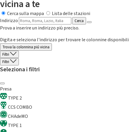
vicina a te
Cerca sulla mappa
Lista delle stazioni
Indirizzo
Cerca
Prova a inserire un indirizzo più preciso.
Digita e seleziona l'indirizzo per trovare le colonnine disponibili
Trova la colonnina piú vicina
Filtri
Filtri
Seleziona i filtri
Presa
TYPE 2
CCS COMBO
CHAdeMO
TYPE 1