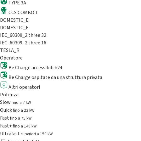
TYPE 3A
CCS COMBO 1
DOMESTIC_E
DOMESTIC_F
IEC_60309_2 three 32
IEC_60309_2 three 16
TESLA_R
Operatore
Be Charge accessibili h24
Be Charge ospitate da una struttura privata
Altri operatori
Potenza
Slow
fino a 7 kW
Quick
fino a 22 kW
Fast
fino a 75 kW
Fast+
fino a 149 kW
Ultrafast
superiori a 150 kW