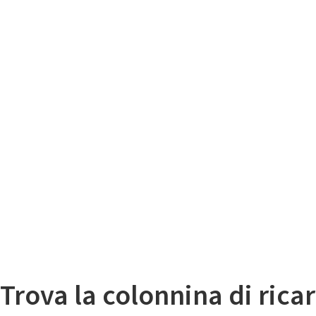
Il
Mappa colonnine di ricarica auto elettriche
Trova la colonnina di ricar