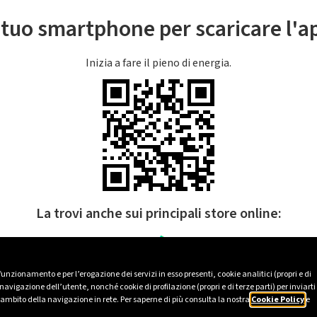
l tuo smartphone per scaricare l'
Inizia a fare il pieno di energia.
La trovi anche sui principali store online:
 funzionamento e per l’erogazione dei servizi in esso presenti, cookie analitici (propri e di
avigazione dell’utente, nonché cookie di profilazione (propri e di terze parti) per inviarti
’ambito della navigazione in rete. Per saperne di più consulta la nostra
Cookie Policy
e