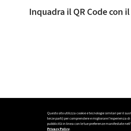
Inquadra il QR Code con i
Questo sito utilizza cookie e tecnologie similari per il suo
terze parti) per comprendere e migliorare l’esperienza di n
pubblicità in linea con le tue preferenze manifestate nell
Privacy Policy
.