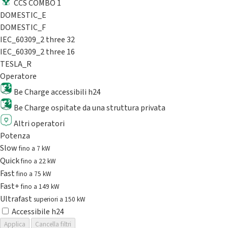
CCS COMBO 1
DOMESTIC_E
DOMESTIC_F
IEC_60309_2 three 32
IEC_60309_2 three 16
TESLA_R
Operatore
Be Charge accessibili h24
Be Charge ospitate da una struttura privata
Altri operatori
Potenza
Slow
fino a 7 kW
Quick
fino a 22 kW
Fast
fino a 75 kW
Fast+
fino a 149 kW
Ultrafast
superiori a 150 kW
Accessibile h24
Applica
Cancella filtri