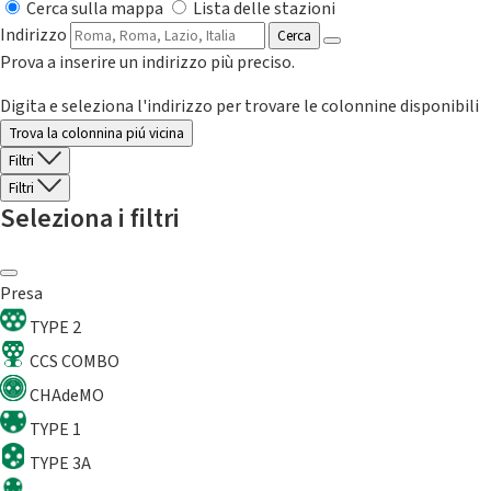
Cerca sulla mappa
Lista delle stazioni
Indirizzo
Cerca
Prova a inserire un indirizzo più preciso.
Digita e seleziona l'indirizzo per trovare le colonnine disponibili
Trova la colonnina piú vicina
Filtri
Filtri
Seleziona i filtri
Presa
TYPE 2
CCS COMBO
CHAdeMO
TYPE 1
TYPE 3A