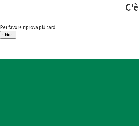
C'è
Per favore riprova piú tardi
Chiudi